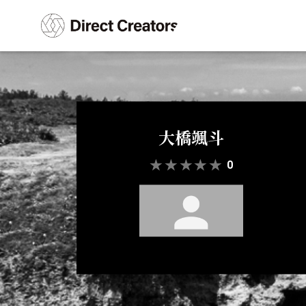
大橋颯斗
★
★
★
★
★
0