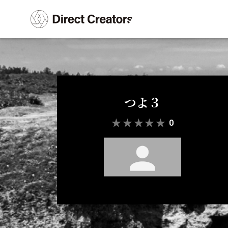
つよ３
★
★
★
★
★
0