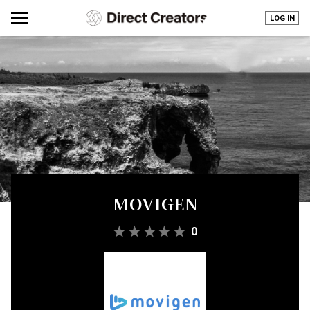
LOG IN
MOVIGEN
★
★
★
★
★
0