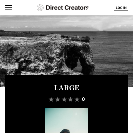
LOG IN
LARGE
★
★
★
★
★
0