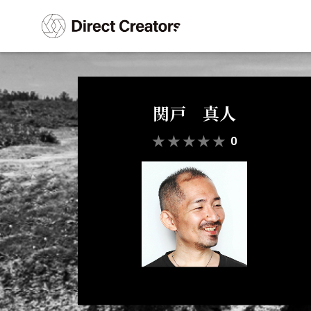
関戸 真人
★
★
★
★
★
0