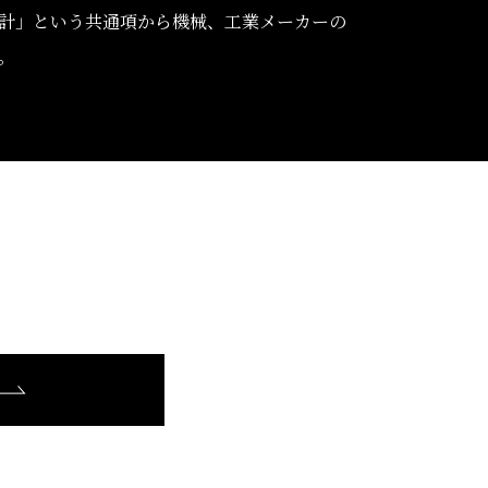
設計」という共通項から機械、工業メーカーの
。
。