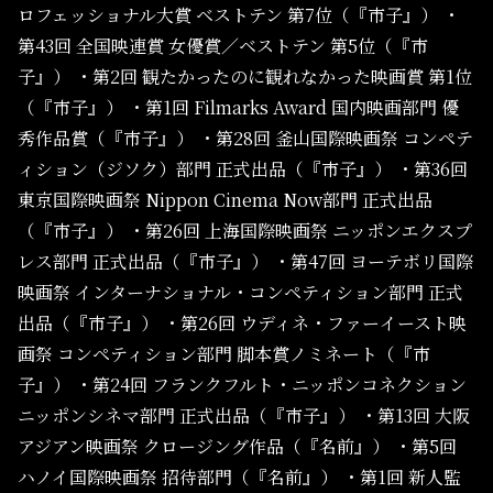
ロフェッショナル大賞 ベストテン 第7位（『市子』）
・
第43回 全国映連賞 女優賞／ベストテン 第5位（『市
子』）
・第2回 観たかったのに観れなかった映画賞 第1位
（『市子』）
・第1回 Filmarks Award 国内映画部門 優
秀作品賞（『市子』）
・第28回 釜山国際映画祭 コンペテ
ィション（ジソク）部門 正式出品（『市子』）
・第36回
東京国際映画祭 Nippon Cinema Now部門 正式出品
（『市子』）
・第26回 上海国際映画祭 ニッポンエクスプ
レス部門 正式出品（『市子』）
・第47回 ヨーテボリ国際
映画祭 インターナショナル・コンペティション部門 正式
出品（『市子』）
・第26回 ウディネ・ファーイースト映
画祭 コンペティション部門 脚本賞ノミネート（『市
子』）
・第24回 フランクフルト・ニッポンコネクション
ニッポンシネマ部門 正式出品（『市子』）
・第13回 大阪
アジアン映画祭 クロージング作品（『名前』）
・第5回
ハノイ国際映画祭 招待部門（『名前』）
・第1回 新人監