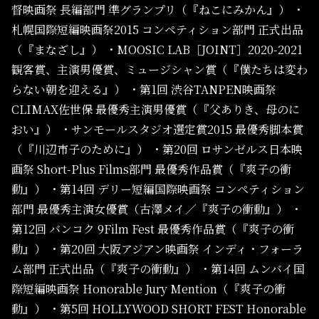
督映画祭 長編部門 準グランプリ（『ねこにみかん』）
・
札幌国際短編映画祭2015 コンペティション部門 正式出品
（『まなざし』）
・MOOSIC LAB［JOINT］2020-2021
観客賞、主演男優賞、ミュージシャン賞（『僕たちは変わ
らない朝を迎える』）
・第1回 渋谷TANPEN映画祭
CLIMAX佐世保 最優秀主演男優賞（『父ありき、母のに
おい』）
・サンモールスタジオ選定賞2015 最優秀脚本賞
（『川辺市子のために』）
・第20回 ロサンゼルス日本映
画祭 Short-Plus Films部門 最優秀作品賞（『爽子の衝
動』）
・第14回 デリー短編国際映画祭 コンペティション
部門 最優秀主演女優賞（古澤メイ／『爽子の衝動』）
・
第12回 バンコク 9Film Fest 最優秀作品賞（『爽子の衝
動』）
・第20回 大阪アジアン映画祭 インディ・フォーラ
ム部門 正式出品（『爽子の衝動』）
・第14回 ムンバイ国
際短編映画祭 Honorable Jury Mention（『爽子の衝
動』）
・第5回 HOLLYWOOD SHORT FEST Honorable