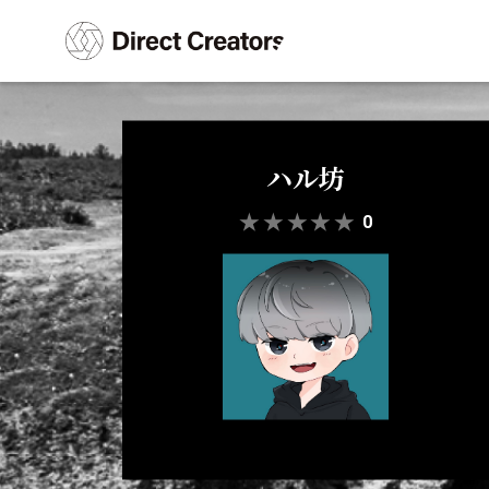
ハル坊
★
★
★
★
★
0